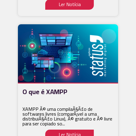
Ler Notícia
O que é XAMPP
XAMPP Ã© uma compilaÃ§Ã£o de
softwares livres (comparÃ¡vel a uma
distribuiÃ§Ã£o Linux), Ã© gratuito e Ã© livre
para ser copiado so...
Ler Notícia