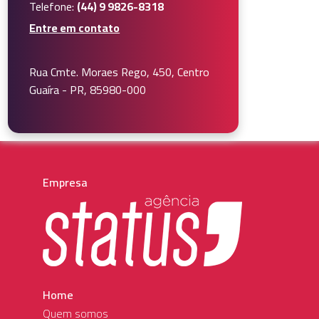
Telefone:
(44) 9 9826-8318
Entre em contato
Rua Cmte. Moraes Rego, 450, Centro
Guaíra - PR, 85980-000
Empresa
Home
Quem somos