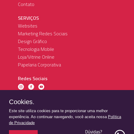
Contato
SERVIÇOS
Websites
Marketing Redes Sociais
Design Gráfico
Tecnologia Mobile
Loja/Vitrine Online
Papelaria Corporativa
Redes Sociais
(44) 99826-8318
Cookies.
contato@agenciastatus.com.br
Rua Comandante Moraes Rego -
Este site utiliza cookies para te proporcionar uma melhor
450 - centro - Guaíra PR
experiência. Ao continuar navegando, você aceita nossa
Política
de Privacidade
Dúvidas?