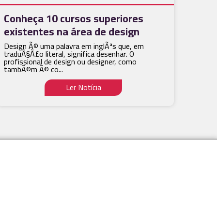
Conheça 10 cursos superiores
existentes na área de design
Design Ã© uma palavra em inglÃªs que, em
traduÃ§Ã£o literal, significa desenhar. O
profissional de design ou designer, como
tambÃ©m Ã© co...
Ler Notícia